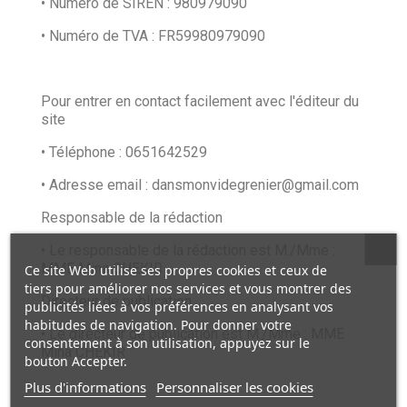
• Numéro de SIREN : 980979090
• Numéro de TVA : FR59980979090
Pour entrer en contact facilement avec l'éditeur du
site
• Téléphone : 0651642529
• Adresse email : dansmonvidegrenier@gmail.com
Responsable de la rédaction
• Le responsable de la rédaction est M./Mme :
MME Mina CHEKIR
Ce site Web utilise ses propres cookies et ceux de
tiers pour améliorer nos services et vous montrer des
Directeur de publication
publicités liées à vos préférences en analysant vos
habitudes de navigation. Pour donner votre
• Le directeur de publication est M./Mme : MME
consentement à son utilisation, appuyez sur le
Mina CHEKIR
bouton Accepter.
Plus d'informations
Personnaliser les cookies