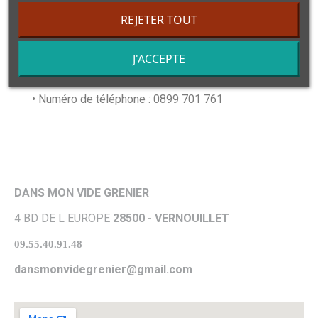
Hébergeur du site
REJETER TOUT
• Nom : SAS OVH
J'ACCEPTE
• Adresse complète : 2 rue Kellermann 59100
ROUBAIX
• Numéro de téléphone : 0899 701 761
DANS MON VIDE GRENIER
4 BD DE L EUROPE
28500 - VERNOUILLET
09.55.40.91.48
dansmonvidegrenier@gmail.com