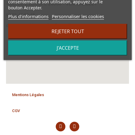
consentement à son utilisation, appuyez sur le
4 BD DE L EUROPE
28500 - VERNOUILLET
bouton Accepter.
09.55.40.91.48
Plus d'informations
Personnaliser les cookies
dansmonvidegrenier@gmail.com
REJETER TOUT
J'ACCEPTE
Mentions Légales
CGV