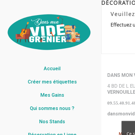
DÉCORATI
Veuille
Effectuez 
Accueil
DANS MON V
Créer mes étiquettes
4 BD DE L 
VERNOUILL
Mes Gains
09.55.40.91.4
Qui sommes nous ?
dansmonvid
Nos Stands
Ce s
Mention
Réservation en Ligne