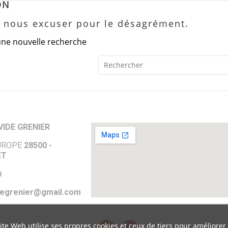
ON
z nous excuser pour le désagrément.
une nouvelle recherche
IDE GRENIER
EUROPE
28500 -
ET
8
egrenier@gmail.com
ite Web utilise ses propres cookies et ceux de tiers pour améliorer
s