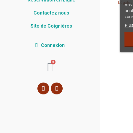
Légales
nos 
anal
Contactez nous
cons
Plus
Site de Coignières
Connexion