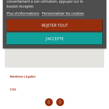
consentement à son utilisation, appuyez sur le
4 BD DE L EUROPE
28500 - VERNOUILLET
bouton Accepter.
09.55.40.91.48
Plus d'informations
Personnaliser les cookies
dansmonvidegrenier@gmail.com
REJETER TOUT
J'ACCEPTE
Mentions Légales
CGV