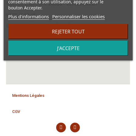
consentement à son utilisation, appuyez sur le
4 BD DE L EUROPE
28500 - VERNOUILLET
bouton Accepter.
09.55.40.91.48
Plus d'informations
Personnaliser les cookies
dansmonvidegrenier@gmail.com
REJETER TOUT
J'ACCEPTE
Mentions Légales
CGV